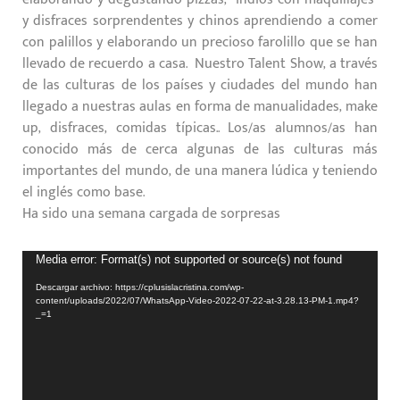
y disfraces sorprendentes y chinos aprendiendo a comer
con palillos y elaborando un precioso farolillo que se han
llevado de recuerdo a casa. Nuestro Talent Show, a través
de las culturas de los países y ciudades del mundo han
llegado a nuestras aulas en forma de manualidades, make
up, disfraces, comidas típicas.. Los/as alumnos/as han
conocido más de cerca algunas de las culturas más
importantes del mundo, de una manera lúdica y teniendo
el inglés como base.
Ha sido una semana cargada de sorpresas
Reproductor
Media error: Format(s) not supported or source(s) not found
de
Descargar archivo: https://cplusislacristina.com/wp-
vídeo
content/uploads/2022/07/WhatsApp-Video-2022-07-22-at-3.28.13-PM-1.mp4?
_=1