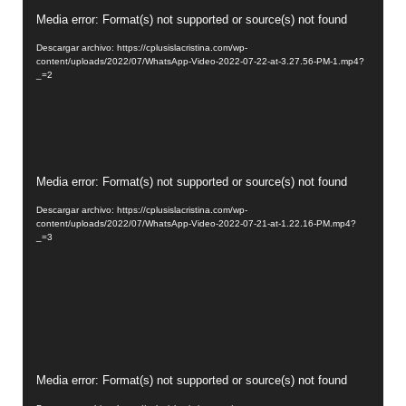
Reproductor
Media error: Format(s) not supported or source(s) not found
de
Descargar archivo: https://cplusislacristina.com/wp-
vídeo
content/uploads/2022/07/WhatsApp-Video-2022-07-22-at-3.27.56-PM-1.mp4?
_=2
Reproductor
Media error: Format(s) not supported or source(s) not found
de
Descargar archivo: https://cplusislacristina.com/wp-
vídeo
content/uploads/2022/07/WhatsApp-Video-2022-07-21-at-1.22.16-PM.mp4?
_=3
Reproductor
Media error: Format(s) not supported or source(s) not found
de