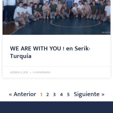
WE ARE WITH YOU ! en Serik-
Turquía
octubre 21, 2025
6 comentarios
« Anterior
1
2
3
4
5
Siguiente »