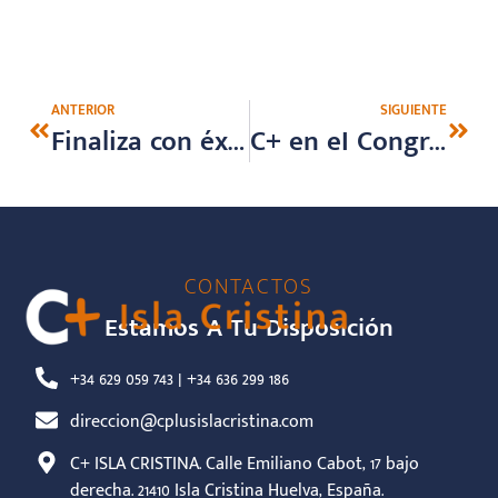
ANTERIOR
SIGUIENTE
Finaliza con éxito el curso de Inteligencia Emocional a través de la Actividad física impartido por C+ en la Facultad de Educación de la Universidad de Huelva. 2026
C+ en eI Congreso Internacional y XVIII Jornadas de Innovación Docente.
CONTACTOS
Estamos A Tu Disposición
+34 629 059 743 | +34 636 299 186
direccion@cplusislacristina.com
C+ ISLA CRISTINA. Calle Emiliano Cabot, 17 bajo
derecha. 21410 Isla Cristina Huelva, España.