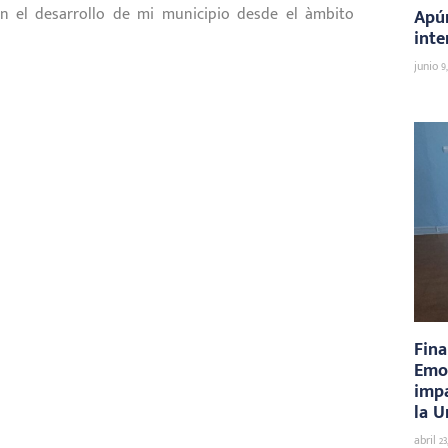
on el desarrollo de mi municipio desde el àmbito
Apún
inte
junio 9
Fina
Emoc
impa
la U
abril 23