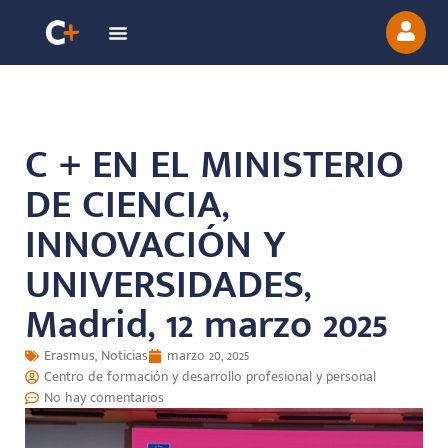
C + EN EL MINISTERIO
DE CIENCIA,
INNOVACIÓN Y
UNIVERSIDADES,
Madrid, 12 marzo 2025
Erasmus
,
Noticias
marzo 20, 2025
Centro de formación y desarrollo profesional y personal
No hay comentarios