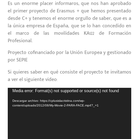
Es un enorme placer informaros, que nos han aprobado
el primer proyecto de Erasmus + que hemos presentado
desde C+ y tenemos el enorme orgullo de saber, que es a
la única empresa de España, que se lo han concedido en
el marco de las movilidades KA122 de Formación
Profesional.
Proyecto cofinanciado por la Unión Europea y gestionado
por SEPIE
Si quieres saber en qué consiste el proyecto te invitamos
a ver el siguiente video:
Reproductor
Media error: Format(s) not supported or source(s) not found
de
Descargar archivo: https://cplusislacristina.com/wp-
vídeo
content/uploads/2012/08/My-Movie-2-PARA-FACE.mp4?_=1