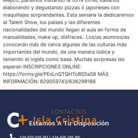
Méjico, parisinos visitando la torre Eiffel, italianos
elaborando y degustando pizzas ó japoneses con
maquillajes sorprendentes. Esta semana la dedicaremos
al Talent Show, los países y las diferentes
nacionalidades del mundo llegan al aula en forma de
manualidades, make up, disfraces.. Los/as alumnos/as
conocerán más de cerca algunas de las culturas más
importantes del mundo, de una manera lúdica y
teniendo el inglés como base. Muchas sorpresas les
esperan INSCRIPCIONES ONLINE:
https://forms.gle/PEsLnQTQHToBS5aS8 MÁS
INFORMACIÓN: 629059743/636299186
CONTACTOS
Estamos A Tu Disposición
+34 629 059 743 | +34 636 299 186